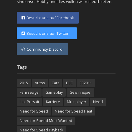
sind unser Hobby und dies wollen wir mit euch teilen.
Besucht uns auf Facebook
Besucht uns auf Twitter
Community Discord
Tags
2015
Autos
Cars
DLC
E32011
Fahrzeuge
Gameplay
Gewinnspiel
Hot Pursuit
Karriere
Multiplayer
Need
Need for Speed
Need for Speed Heat
Need for Speed Most Wanted
Need for Speed Payback