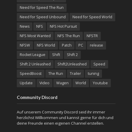
Need for Speed The Run
Need for Speed Unbound
Need for Speed World
News
NFS
NFS Hot Pursuit
NFS Most Wanted
NFS The Run
NFSTR
NFSW
NFS World
Patch
PC
release
Rocket League
Shift
Shift 2
Shift 2 Unleashed
Shift2Unleashed
Speed
SpeedBoost
The Run
Trailer
tuning
Update
Video
Wagen
World
Youtube
Community Discord
Auf unserem Community Discord seid ihr immer
herzlichst Willkommen und kannst gerne für dich und
deine Freunde einen eigenen Channel erstellen.