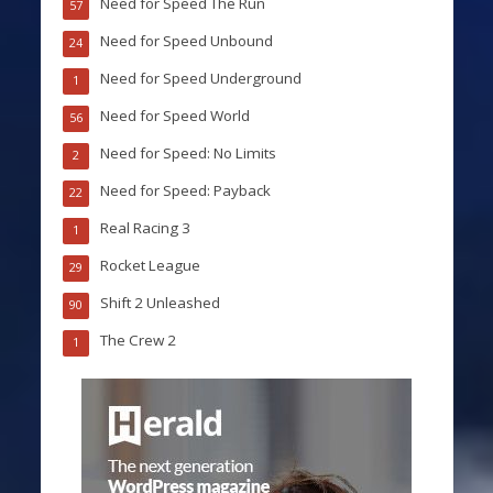
Need for Speed The Run
57
Need for Speed Unbound
24
Need for Speed Underground
1
Need for Speed World
56
Need for Speed: No Limits
2
Need for Speed: Payback
22
Real Racing 3
1
Rocket League
29
Shift 2 Unleashed
90
The Crew 2
1