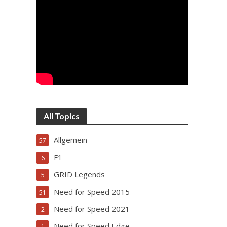
All Topics
Allgemein
57
F1
6
GRID Legends
5
Need for Speed 2015
51
Need for Speed 2021
2
Need for Speed Edge
1