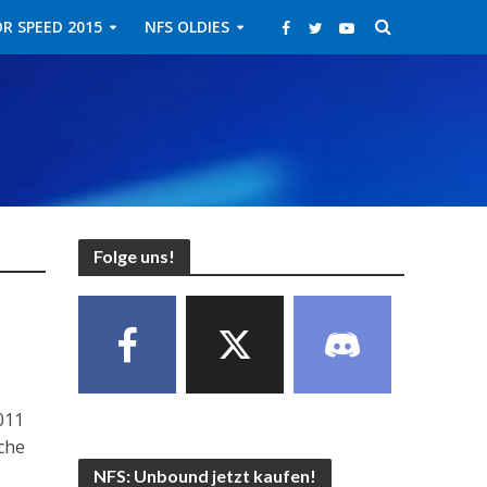
R SPEED 2015
NFS OLDIES
Folge uns!
011
sche
NFS: Unbound jetzt kaufen!