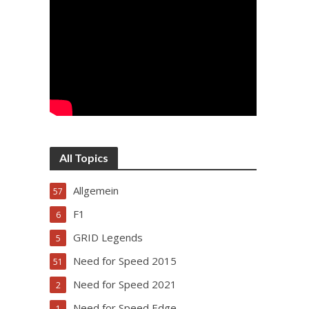
All Topics
Allgemein
57
F1
6
GRID Legends
5
Need for Speed 2015
51
Need for Speed 2021
2
Need for Speed Edge
1