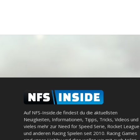
Auf NFS-Inside.de findest du die aktuellsten
Neuigkeiten, Informationen, Tipps, Tricks, Videos und
vieles mehr zur Need for Speed Serie, Rocket League
und anderen Racing Spielen seit 2010. Racing Games