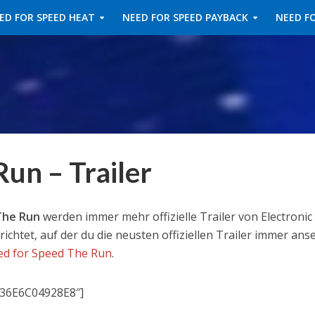
ED FOR SPEED HEAT
NEED FOR SPEED PAYBACK
NEED FO
un – Trailer
The Run
werden immer mehr offizielle Trailer von Electronic
richtet, auf der du die neusten offiziellen Trailer immer an
eed for Speed The Run
.
036E6C04928E8″]