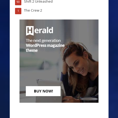
Shift 2 Unleashed
90
The Crew 2
1